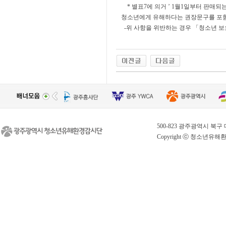
* 별표7에 의거 ’ 1월1일부터 판매되
청소년에게 유해하다는 권장문구를 포함
-위 사항을 위반하는 경우 「청소년 보
0
0
1
1
2
2
3
3
500-823 광주광역시 북구 대천로 
4
4
Copyright ⓒ 청소년유해환경감시
5
5
6
6
7
7