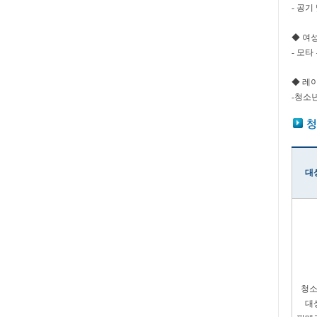
- 공기
◆ 여
- 모타
◆ 레
-청소년보
대
청
대