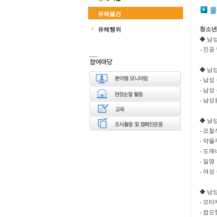
유해물건
청소년보호
유해행위
◆ 남
- 진공
◆ 남
- 남성
- 남성
- 남성
◆ 남
- 요철
- 약물
- 도깨
- 일
- 여성 
◆ 남
- 모
- 컵모