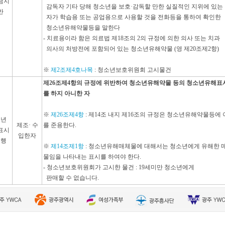
금지
감독자 기타 당해 청소년을 보호·감독할 만한 실질적인 지위에 있는
반
자가 학습용 또는 공업용으로 사용할 것을 전화등을 통하여 확인한
청소년유해약물등을 말한다
- 치료용이라 함은 의료법 제18조의 2의 규정에 의한 의사 또는 치과
의사의 처방전에 포함되어 있는 청소년유해약물 (영 제20조제2항)
※
제2조제4호나목
: 청소년보호위원회 고시물건
제26조제4항의 규정에 위반하여 청소년유해약물 등의 청소년유해표
를 하지 아니한 자
※
제26조제4항
: 제14조 내지 제16조의 규정은 청소년유해약물등에 
소년
제조· 수
를 준용한다.
표시
입한자
이행
※
제14조제1항
: 청소년유해매체물에 대해서는 청소년에게 유해한 
물임을 나타내는 표시를 하여야 한다.
- 청소년보호위원회가 고시한 물건 : 19세미만 청소년에게
판매할 수 없습니다.