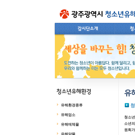
유
유해환경종류
유해업소
청소년
소년의
유해매체물
원회가
유해약물