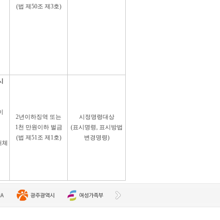
(법 제50조 제3호)
시
이
2년이하징역 또는
시정명령대상
1천 만원이하 벌금
(표시명령, 표시방법
(법 제51조 제1호)
변경명령)
매체