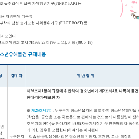
 및 물주입식 비닐팩 자위행위기구(PINKY PAK) 등
성용 자위행위 기구류
 부착식 남성 성기모형 자위행위기구 (PILOT BOAT) 등
이저포인터
호위원회 고시 제1999-23호 ('99. 5. 11), 시행 ('99. 5. 18)
상
행위자
위 반 행 위
제26조제1항의 규정에 위반하여 청소년에게 제2조제4호 나목의 물
판매·대여·배포한 자
※
제26조제1항
: 누구든지 청소년을 대상으로 하여 청소년유해약물 
(학습용 ·공업용 또는 치료용으로 판매되는 것으로서 대통령령이 정
것은 제외한다)을 판매,대여,배포(자동기계장치·무인판매장치·통신
소년
에 의한 경우를 포함한다)하여서는 아니된다.
상
누구든지
- 학습용·공업용이라 함은 청소년의 친권자, 후견인, 교사, 직장의