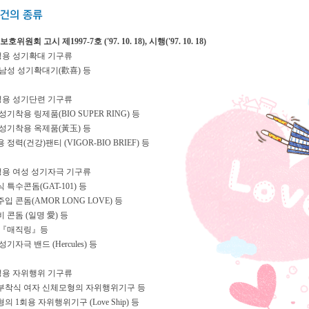
위원회 고시 제1997-7호 ('97. 10. 18), 시행('97. 10. 18)
성용 성기확대 기구류
 남성 성기확대기(歡喜) 등
성용 성기단련 기구류
 성기착용 링제품(BIO SUPER RING) 등
 성기착용 옥제품(黃玉) 등
용 정력(건강)팬티 (VIGOR-BIO BRIEF) 등
성용 여성 성기자극 기구류
식 특수콘돔(GAT-101) 등
주입 콘돔(AMOR LONG LOVE) 등
비 콘돔 (일명 愛) 등
명 『매직링』등
성기자극 밴드 (Hercules) 등
성용 자위행위 기구류
타부착식 여자 신체모형의 자위행위기구
등
형의 1회용 자위행위기구 (Love Ship) 등