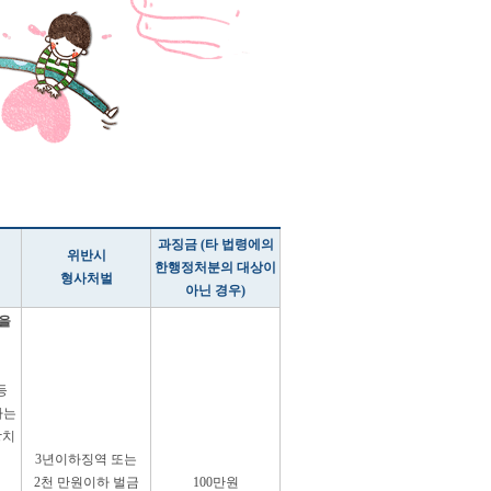
과징금 (타 법령에의
위반시
한행정처분의 대상이
형사처벌
아닌 경우)
건을
등
하는
장치
3년이하징역 또는
2천 만원이하 벌금
100만원