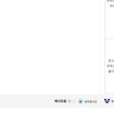
판매
위
청
유해
불